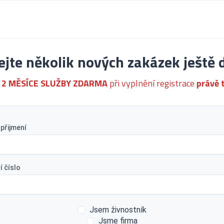
ejte několik nových zakázek ještě 
2 MĚSÍCE SLUŽBY ZDARMA
při vyplnění registrace
právě 
přijmení
í číslo
Jsem živnostník
Jsme firma