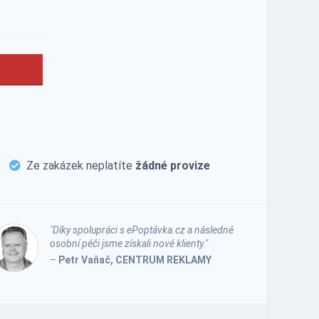
Ze zakázek neplatíte
žádné provize
"Díky spolupráci s ePoptávka.cz a následné
osobní péči jsme získali nové klienty."
–
Petr Vaňač, CENTRUM REKLAMY