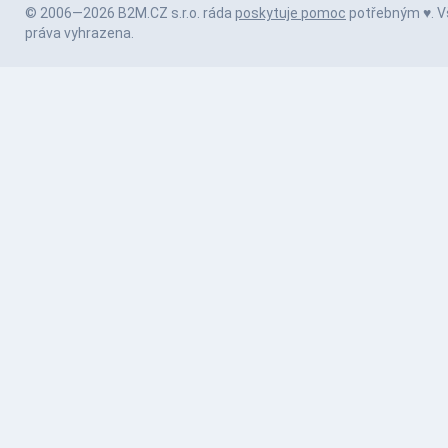
© 2006—2026 B2M.CZ s.r.o. ráda
poskytuje pomoc
potřebným ♥️. 
práva vyhrazena.