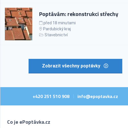
Poptávám: rekonstrukci střechy
před 18 minutami
Pardubický kraj
Stavebnictví
Zobrazit všechny poptávky
+420 251 510 908
info@epoptavka.cz
|
Co je ePoptávka.cz