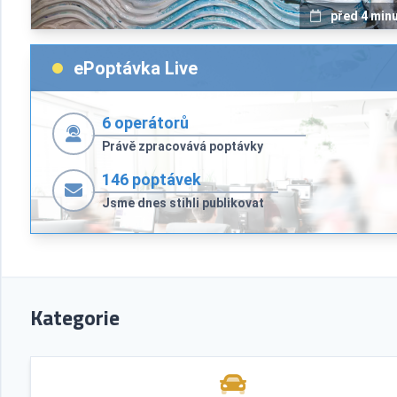
před 4 min
ePoptávka Live
6 operátorů
Právě zpracovává poptávky
146
poptávek
Jsme dnes stihli publikovat
Kategorie