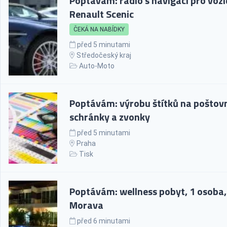
Poptávám: rádio s navigací pro vozi
Renault Scenic
ČEKÁ NA NABÍDKY
před 5 minutami
Středočeský kraj
Auto-Moto
Poptávám: výrobu štítků na poštov
schránky a zvonky
před 5 minutami
Praha
Tisk
Poptávám: wellness pobyt, 1 osoba,
Morava
před 6 minutami