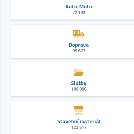
Auto-Moto
72 192
Doprava
99 677
Služby
108 000
Stavební materiál
123 617