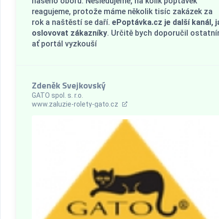
našeho oboru. Nesledujeme, na kolik poptávek
reagujeme, protože máme několik tisíc zakázek za
rok a naštěstí se daří.
ePoptávka.cz je další kanál, j
oslovovat zákazníky
. Určitě bych doporučil ostatn
ať portál vyzkouší
Zdeněk Svejkovský
GATO spol. s. r.o.
www.zaluzie-rolety-gato.cz