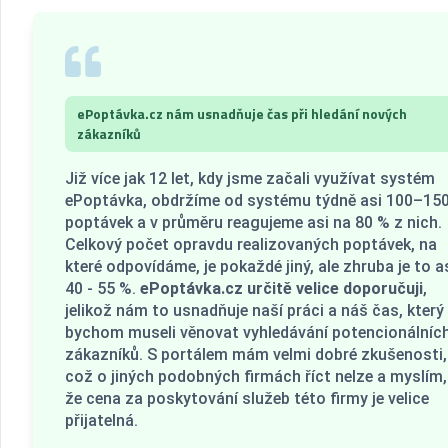
ePoptávka.cz nám usnadňuje čas při hledání nových
zákazníků
Již více jak 12 let, kdy jsme začali využívat systém
ePoptávka, obdržíme od systému týdně asi 100–15
poptávek a v průměru reagujeme asi na 80 % z nich.
Celkový počet opravdu realizovaných poptávek, na
které odpovídáme, je pokaždé jiný, ale zhruba je to a
40 - 55 %.
ePoptávka.cz určitě velice doporučuji
,
jelikož nám to usnadňuje naší práci a náš čas, který
bychom museli věnovat vyhledávání potencionálníc
zákazníků. S portálem mám velmi dobré zkušenosti,
což o jiných podobných firmách říct nelze a myslím,
že cena za poskytování služeb této firmy je velice
přijatelná.