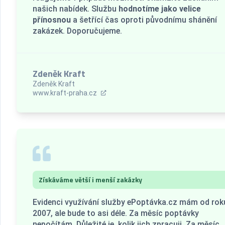
našich nabídek. Službu
hodnotíme jako velice
přínosnou
a šetřící čas oproti původnímu shánění
zakázek. Doporučujeme.
Zdeněk Kraft
Zdeněk Kraft
www.kraft-praha.cz
Získáváme větší i menší zakázky
Evidenci využívání služby ePoptávka.cz mám od rok
2007, ale bude to asi déle. Za měsíc poptávky
nepočítám. Důležité je, kolik jich zpracuji. Za měsíc