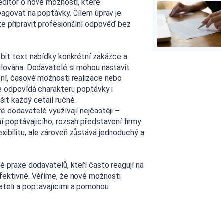
editor o nové možnosti, které
eagovat na poptávky. Cílem úprav je
ze připravit profesionální odpověď bez
bit text nabídky konkrétní zakázce a
lována. Dodavatelé si mohou nastavit
ření, časové možnosti realizace nebo
e odpovídá charakteru poptávky i
it každý detail ručně.
é dodavatelé využívají nejčastěji –
í poptávajícího, rozsah představení firmy
exibilitu, ale zároveň zůstává jednoduchý a
é praxe dodavatelů, kteří často reagují na
fektivně. Věříme, že nové možnosti
vateli a poptávajícími a pomohou