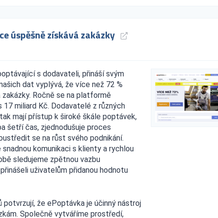
vce úspěšně získává zakázky
poptávající s dodavateli, přináší svým
 našich dat vyplývá, že více než 72 %
á zakázky. Ročně se na platformě
 17 miliard Kč. Dodavatelé z různých
 tak mají přístup k široké škále poptávek,
ba šetří čas, zjednodušuje proces
ustředit se na růst svého podnikání.
snadnou komunikaci s klienty a rychlou
odobě sledujeme zpětnou vazbu
 přinášeli uživatelům přidanou hodnotu
 potvrzují, že ePoptávka je účinný nástroj
kázkám. Společně vytváříme prostředí,