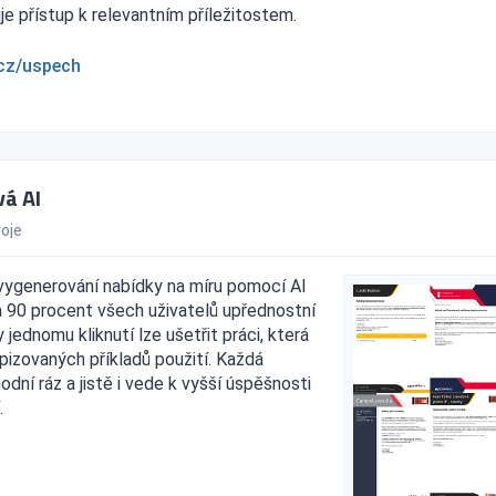
e přístup k relevantním příležitostem.
cz/uspech
vá AI
oje
vygenerování nabídky na míru pomocí AI
ba 90 procent všech uživatelů upřednostní
jednomu kliknutí lze ušetřit práci, která
ypizovaných příkladů použití. Každá
ní ráz a jistě i vede k vyšší úspěšnosti
.