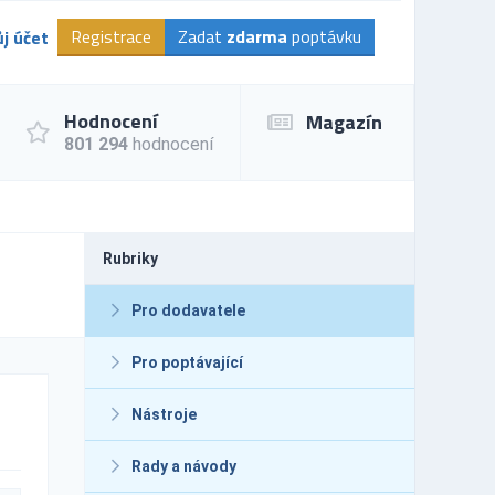
Registrace
Zadat
zdarma
poptávku
j účet
Hodnocení
Magazín
801 294
hodnocení
Rubriky
Pro dodavatele
Pro poptávající
Nástroje
Rady a návody