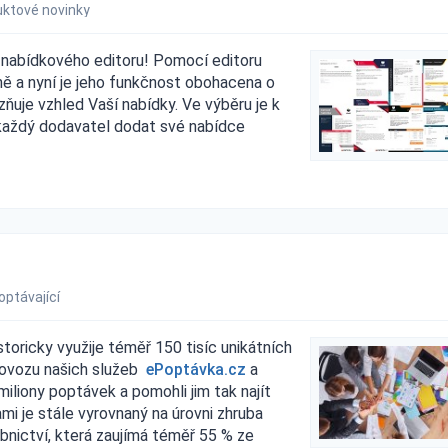
ktové novinky
í nabídkového editoru! Pomocí editoru
ně a nyní je jeho funkčnost obohacena o
ňuje vzhled Vaší nabídky. Ve výběru je k
 každý dodavatel dodat své nabídce
optávající
storicky využije téměř 150 tisíc unikátních
provozu našich služeb
ePoptávka.cz
a
iliony poptávek a pomohli jim tak najít
ami je stále vyrovnaný na úrovni zhruba
bnictví, která zaujímá téměř 55 % ze