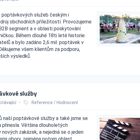
ím poptávkových služeb českým i
roj obchodních příležitostí. Provozujeme
 B2B segment a v oblasti poskytování
ičkou. Během dlouhé 18ti leté historie
atelů a bylo zadáno 2,6 mil. poptávek v
 Děkujeme všem klientům za podporu,
ších výsledků.
ávkové služby
ptávající
•
Reference / Hodnocení
ů
naší poptávkové služby a také jsme se
ba přinesla. Většina dlouholetých
 nových zakázek, a nejedná se o jeden
šemi obory, zejména potom oblast