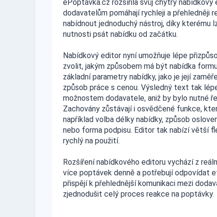
ePoptávka.cz rozšířila svůj chytrý nabídkový 
dodavatelům pomáhají rychleji a přehledněji r
nabídnout jednoduchý nástroj, díky kterému l
nutnosti psát nabídku od začátku.
Nabídkový editor nyní umožňuje lépe přizpůso
zvolit, jakým způsobem má být nabídka formu
základní parametry nabídky, jako je její zamě
způsob práce s cenou. Výsledný text tak lép
možnostem dodavatele, aniž by bylo nutné řeš
Zachovány zůstávají i osvědčené funkce, kter
například volba délky nabídky, způsob osloven
nebo forma podpisu. Editor tak nabízí větší fl
rychlý na použití.
Rozšíření nabídkového editoru vychází z reáln
více poptávek denně a potřebují odpovídat e
přispějí k přehlednější komunikaci mezi doda
zjednodušit celý proces reakce na poptávky.