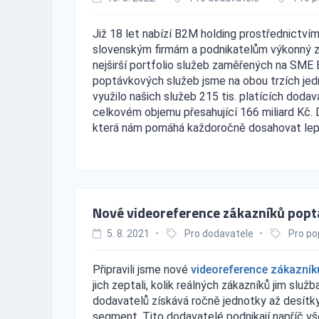
Již 18 let nabízí B2M holding prostřednictv
slovenským firmám a podnikatelům výkonný zd
nejširší portfolio služeb zaměřených na SME
poptávkových služeb jsme na obou trzích jedn
využilo našich služeb 215 tis. platících dodav
celkovém objemu přesahující 166 miliard Kč.
která nám pomáhá každoročně dosahovat lep
Nové videoreference zákazníků popt
5. 8. 2021
•
Pro dodavatele
•
Pro po
Připravili jsme nové
videoreference zákazník
jich zeptali, kolik reálných zákazníků jim služ
dodavatelů získává ročně jednotky až desítky
segment. Tito dodavatelé podnikají napříč v