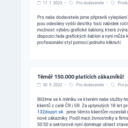
11. 1. 2023
•
Pro dodavatele
•
Produ
Pro naše dodavatele jsme připravili vylepšen
jsou odeslány vyšší desítky tisíc nabídek roč
možnost výběru grafické šablony, která zvýraz
dispozici řada grafických šablon a nyní může
profesionální styl pomocí jednoho kliknutí.
Téměř 150.000 platících zákazníků!
30. 9. 2022
•
Pro dodavatele
•
Pro p
Blížíme se k milníku ve kterém naše služby hi
klientů z celé ČR i SR. Za uplynulých 18 let 
132dopyt.sk
jsme těmto klientům rozeslali m
nové zákazníky. Podíl mezi živnostníky a firm
50:50 a sektorově nyní dominuje oblast stave