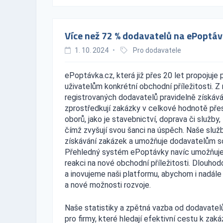
Více než 72 % dodavatelů na ePoptá
1. 10. 2024
•
Pro dodavatele
ePoptávka.cz, která již přes 20 let propojuje 
uživatelům konkrétní obchodní příležitosti. Z
registrovaných dodavatelů pravidelně získáv
zprostředkují zakázky v celkové hodnotě přes
oborů, jako je stavebnictví, doprava či služby,
čímž zvyšují svou šanci na úspěch. Naše služ
získávání zakázek a umožňuje dodavatelům so
Přehledný systém ePoptávky navíc umožňuje 
reakci na nové obchodní příležitosti. Dlouh
a inovujeme naši platformu, abychom i nadále
a nové možnosti rozvoje.
Naše statistiky a zpětná vazba od dodavatelů
pro firmy, které hledají efektivní cestu k za