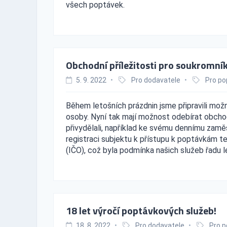
všech poptávek.
Obchodní příležitosti pro soukromní
5. 9. 2022
•
Pro dodavatele
•
Pro po
Během letošních prázdnin jsme připravili možn
osoby. Nyní tak mají možnost odebírat obchodní 
přivydělali, například ke svému dennímu zaměst
registraci subjektu k přístupu k poptávkám ted
(IČO), což byla podmínka našich služeb řadu l
18 let výročí poptávkových služeb!
18. 8. 2022
•
Pro dodavatele
•
Pro p