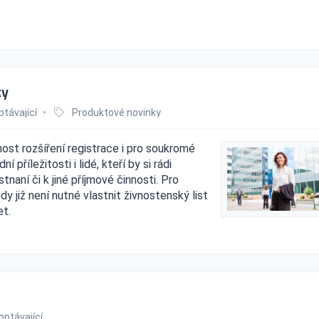
ky
ptávající
•
Produktové novinky
ost rozšíření registrace i pro soukromé
příležitosti i lidé, kteří by si rádi
naní či k jiné příjmové činnosti. Pro
y již není nutné vlastnit živnostenský list
et.
optávající