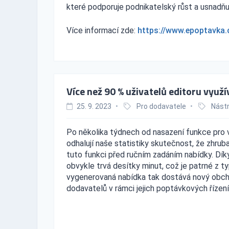
které podporuje podnikatelský růst a usnadňuj
Více informací zde:
https://www.epoptavka.
Více než 90 % uživatelů editoru využí
25. 9. 2023
•
Pro dodavatele
•
Nástr
Po několika týdnech od nasazení funkce pro 
odhalují naše statistiky skutečnost, že zhru
tuto funkci před ručním zadáním nabídky. Díky 
obvykle trvá desítky minut, což je patrné z t
vygenerovaná nabídka tak dostává nový obchod
dodavatelů v rámci jejich poptávkových řízení