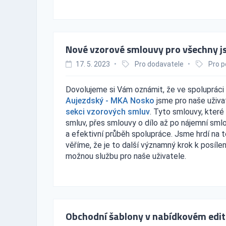
Nové vzorové smlouvy pro všechny j
17. 5. 2023
•
Pro dodavatele
•
Pro p
Dovolujeme si Vám oznámit, že ve spolupráci 
Aujezdský - MKA Nosko
jsme pro naše uživat
sekci vzorových smluv
. Tyto smlouvy, které
smluv, přes smlouvy o dílo až po nájemní sm
a efektivní průběh spolupráce. Jsme hrdí na 
věříme, že je to další významný krok k posíl
možnou službu pro naše uživatele.
Obchodní šablony v nabídkovém edi