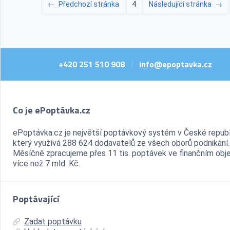
←
Předchozí stránka
4
Následující stránka
→
+420 251 510 908
info@epoptavka.cz
|
Co je ePoptávka.cz
ePoptávka.cz je největší poptávkový systém v České republ
který využívá 288 624 dodavatelů ze všech oborů podnikání.
Měsíčně zpracujeme přes 11 tis. poptávek ve finančním ob
více než 7 mld. Kč.
Poptávající
Zadat poptávku