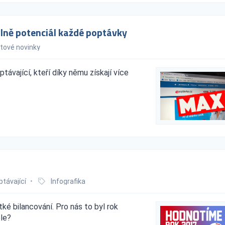
ně potenciál každé poptávky
tové novinky
távající, kteří díky němu získají více
ptávající
•
Infografika
ké bilancování. Pro nás to byl rok
ele?