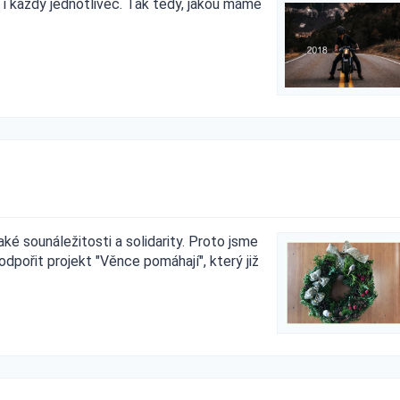
my i každý jednotlivec. Tak tedy, jakou máme
aké sounáležitosti a solidarity. Proto jsme
odpořit projekt "Věnce pomáhají", který již