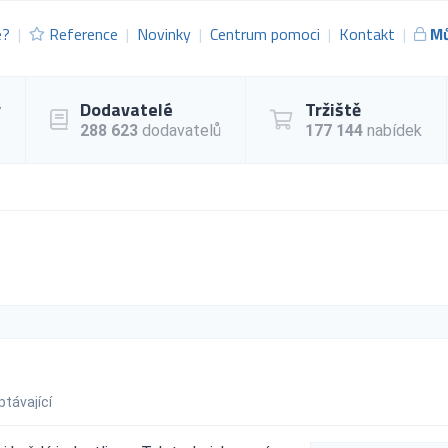
e?
Reference
Novinky
Centrum pomoci
Kontakt
Mů
y
Dodavatelé
Tržiště
288 623
dodavatelů
177 144
nabídek
ptávající