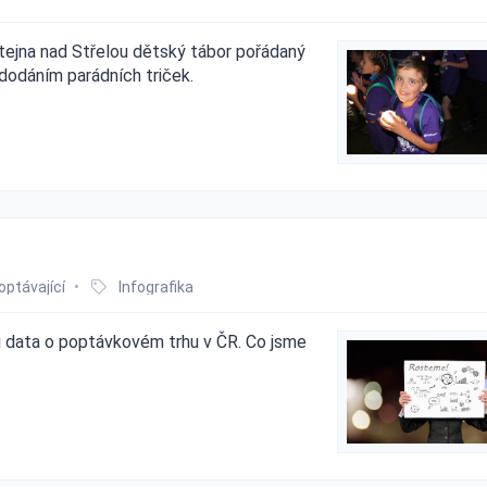
štejna nad Střelou dětský tábor pořádaný
i dodáním parádních triček.
optávající
•
Infografika
li data o poptávkovém trhu v ČR. Co jsme