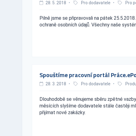
28. 5. 2018
•
Pro dodavatele
•
Pro p
Pilně jsme se připravovali na pátek 25.5.2018.
ochraně osobních údajů. Všechny naše systémy
Spouštíme pracovní portál Práce.eP
28. 3. 2018
•
Pro dodavatele
•
Produ
Dlouhodobě se věnujeme sběru zpětné vazby 
měsících slyšíme dodavatele stále častěji m
přijímat nové zakázky.