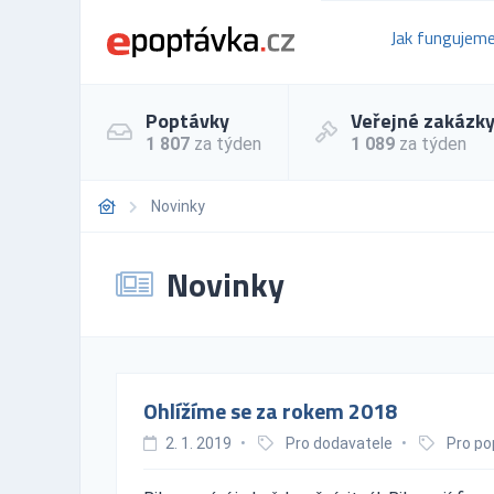
Jak fungujem
Poptávky
Veřejné zakázk
1 807
za týden
1 089
za týden
Novinky
Novinky
Ohlížíme se za rokem 2018
2. 1. 2019
•
Pro dodavatele
•
Pro po