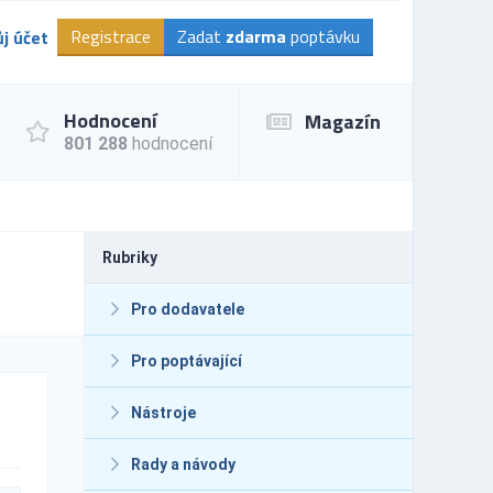
Registrace
Zadat
zdarma
poptávku
j účet
Hodnocení
Magazín
801 288
hodnocení
Rubriky
Pro dodavatele
Pro poptávající
Nástroje
Rady a návody