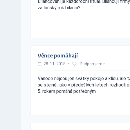
Bilancování je každoroční rituál. Bilancují fir
za loňský rok bilanci?
Věnce pomáhají
28. 11. 2018
•
Podporujeme
Vánoce nejsou jen svátky pokoje a klidu, ale t
se stejně, jako v předešlých letech rozhodli p
5. rokem pomáhá potřebným.