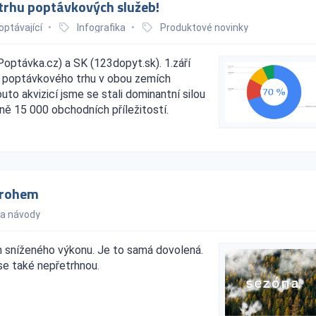
trhu poptávkových služeb!
optávající
•
Infografika
•
Produktové novinky
optávka.cz) a SK (123dopyt.sk). 1.září
ky poptávkového trhu v obou zemích
to akvizicí jsme se stali dominantní silou
žně 15 000 obchodních příležitostí.
a rohem
 a návody
m sníženého výkonu. Je to samá dovolená.
se také nepřetrhnou.