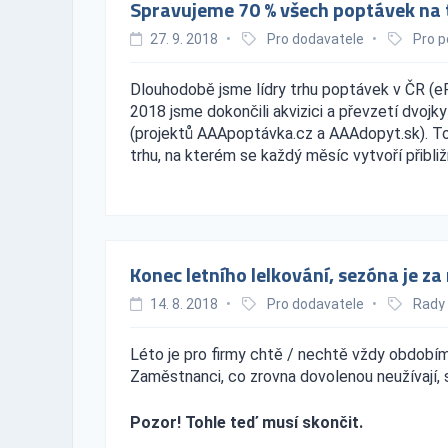
Spravujeme 70 % všech poptávek na 
27. 9. 2018
•
Pro dodavatele
•
Pro p
Dlouhodobě jsme lídry trhu poptávek v ČR (eP
2018 jsme dokončili akvizici a převzetí dvoj
(projektů AAApoptávka.cz a AAAdopyt.sk). Tou
trhu, na kterém se každý měsíc vytvoří přibli
Konec letního lelkování, sezóna je z
14. 8. 2018
•
Pro dodavatele
•
Rady
Léto je pro firmy chtě / nechtě vždy období
Zaměstnanci, co zrovna dovolenou neužívají, 
Pozor! Tohle teď musí skončit.