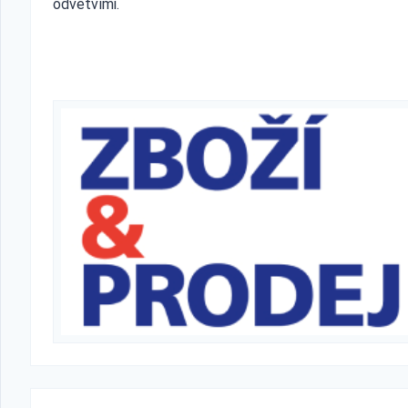
odvětvími.