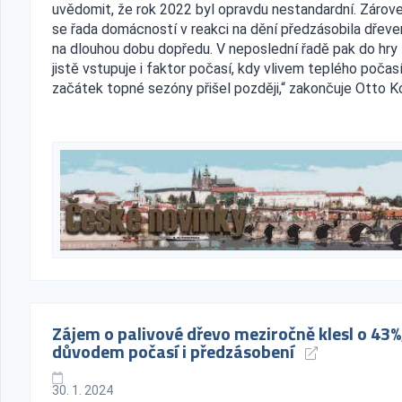
uvědomit, že rok 2022 byl opravdu nestandardní. Zárov
se řada domácností v reakci na dění předzásobila dřev
na dlouhou dobu dopředu. V neposlední řadě pak do hry
jistě vstupuje i faktor počasí, kdy vlivem teplého počas
začátek topné sezóny přišel později,“ zakončuje Otto Ko
Zájem o palivové dřevo meziročně klesl o 43%
důvodem počasí i předzásobení
30. 1. 2024