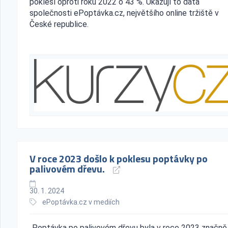
poklesl oproti roku 2022 o 43 %. Ukazují to data
společnosti ePoptávka.cz, největšího online tržiště v
České republice.
V roce 2023 došlo k poklesu poptávky po
palivovém dřevu.
30. 1. 2024
ePoptávka.cz v mediích
„Poptávka po palivovém dřevu byla v roce 2023 značně