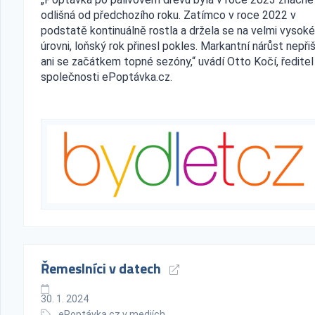
odlišná od předchozího roku. Zatímco v roce 2022 v
podstatě kontinuálně rostla a držela se na velmi vysoké
úrovni, loňský rok přinesl pokles. Markantní nárůst nepři
ani se začátkem topné sezóny,“ uvádí Otto Kočí, ředitel
společnosti ePoptávka.cz.
Řemeslníci v datech
30. 1. 2024
ePoptávka.cz v mediích