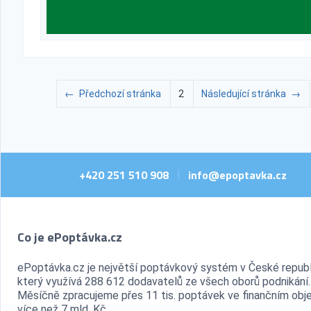
←
Předchozí stránka
2
Následující stránka
→
+420 251 510 908
info@epoptavka.cz
|
Co je ePoptávka.cz
ePoptávka.cz je největší poptávkový systém v České republ
který využívá 288 612 dodavatelů ze všech oborů podnikání.
Měsíčně zpracujeme přes 11 tis. poptávek ve finančním ob
více než 7 mld. Kč.