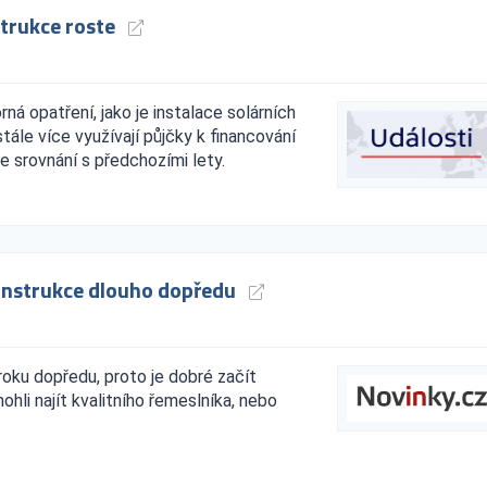
strukce roste
ná opatření, jako je instalace solárních
tále více využívají půjčky k financování
e srovnání s předchozími lety.
onstrukce dlouho dopředu
 roku dopředu, proto je dobré začít
hli najít kvalitního řemeslníka, nebo