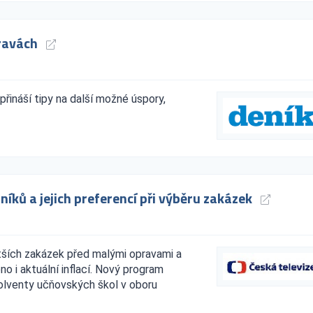
pravách
přináší tipy na další možné úspory,
níků a jejich preferencí při výběru zakázek
tších zakázek před malými opravami a
o i aktuální inflací. Nový program
olventy učňovských škol v oboru