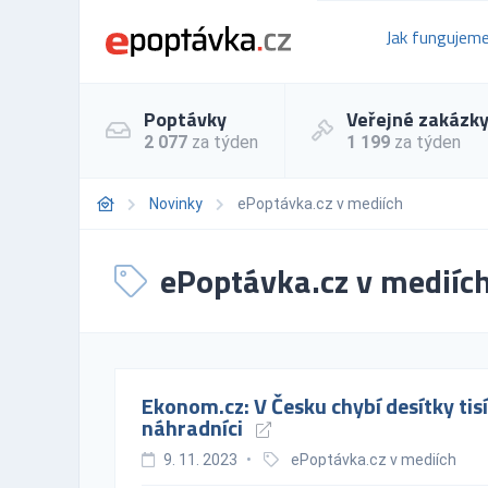
Jak fungujem
Poptávky
Veřejné zakázk
2 077
za týden
1 199
za týden
Novinky
ePoptávka.cz v mediích
ePoptávka.cz v mediíc
Ekonom.cz: V Česku chybí desítky tis
náhradníci
9. 11. 2023
•
ePoptávka.cz v mediích