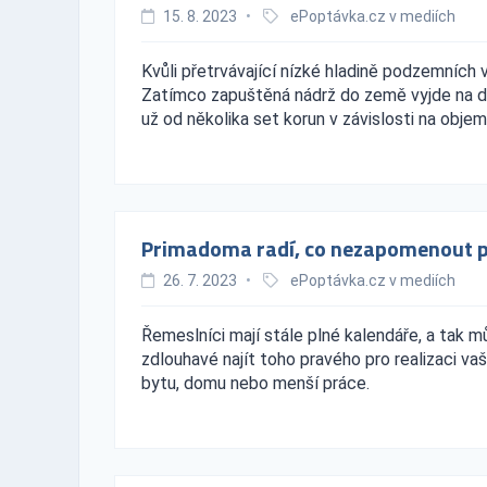
15. 8. 2023
•
ePoptávka.cz v mediích
Kvůli přetrvávající nízké hladině podzemních
Zatímco zapuštěná nádrž do země vyjde na des
už od několika set korun v závislosti na objem
Primadoma radí, co nezapomenout př
26. 7. 2023
•
ePoptávka.cz v mediích
Řemeslníci mají stále plné kalendáře, a tak
zdlouhavé najít toho pravého pro realizaci va
bytu, domu nebo menší práce.