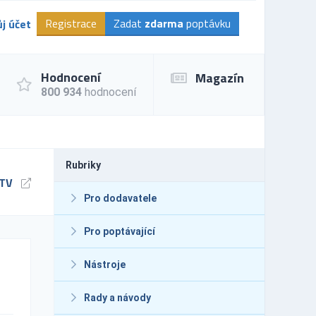
Registrace
Zadat
zdarma
poptávku
j účet
Hodnocení
Magazín
800 934
hodnocení
Rubriky
 TV
Pro dodavatele
Pro poptávající
Nástroje
Rady a návody