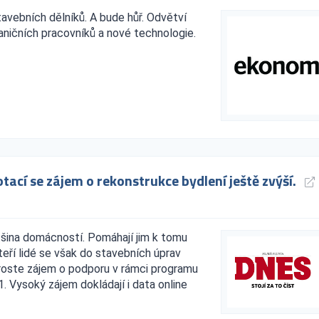
tavebních dělníků. A bude hůř. Odvětví
raničních pracovníků a nové technologie.
ací se zájem o rekonstrukce bydlení ještě zvýší.
tšina domácností. Pomáhají jim k tomu
eří lidé se však do stavebních úprav
roste zájem o podporu v rámci programu
 Vysoký zájem dokládají i data online