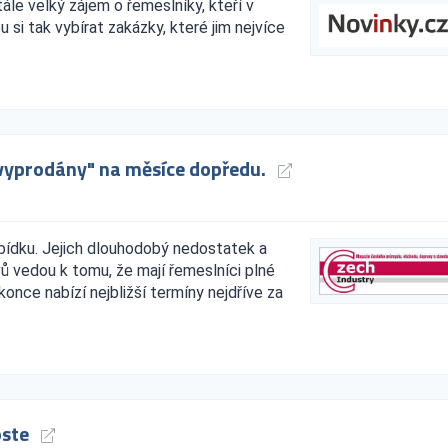
ále velký zájem o řemeslníky, kteří v
si tak vybírat zakázky, které jim nejvíce
"vyprodány" na měsíce dopředu.
bídku. Jejich dlouhodobý nedostatek a
 vedou k tomu, že mají řemeslníci plné
once nabízí nejbližší termíny nejdříve za
oste