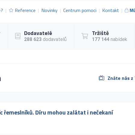
e?
Reference
Novinky
Centrum pomoci
Kontakt
Mů
y
Dodavatelé
Tržiště
288 623
dodavatelů
177 144
nabídek
h
Znáte nás z
íc řemeslníků. Díru mohou zalátat i nečekaní