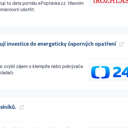
zují to data portálu ePoptávka.cz. Hlavním
mácností ušetřit.
ují investice do energeticky úsporných opatření
e zvýšil zájem o klempíře nebo pokrývače
kladači.
eslníků.