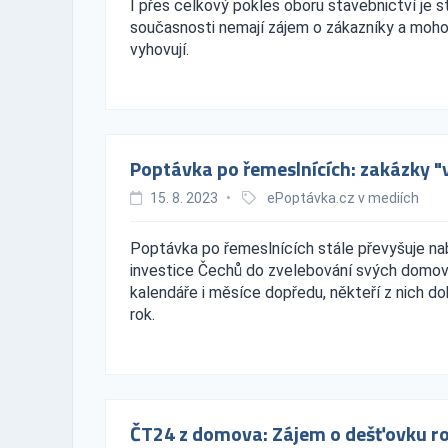
I přes celkový pokles oboru stavebnictví je st
současnosti nemají zájem o zákazníky a mohou 
vyhovují.
Poptávka po řemeslnících: zakázky 
15. 8. 2023
•
ePoptávka.cz v mediích
Poptávka po řemeslnících stále převyšuje na
investice Čechů do zvelebování svých domovů
kalendáře i měsíce dopředu, někteří z nich dok
rok.
ČT24 z domova: Zájem o dešťovku r