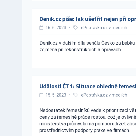
Denik.cz píše: Jak ušetřit nejen při o
16. 6. 2023
•
ePoptávka.cz v mediích
Deník.cz v dalším dílu seriálu Česko za babku 
zejména při rekonstrukcích a opravách.
Události ČT1: Situace ohledně řemesl
15. 5. 2023
•
ePoptávka.cz v mediích
Nedostatek řemeslníků vede k prioritizaci vě
ceny za řemeslné práce rostou, což je ovlivněn
ministerstva průmyslu má pomoci udržet abs
prostřednictvím podpory praxe ve firmách.