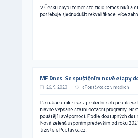
V Česku chybí téměř sto tisíc řemeslníků a s
potřebuje zjednodušit rekvalifikace, více zah
MF Dnes: Se spuštěním nové etapy dot
26. 9. 2023
•
ePoptávka.cz v mediích
Do rekonstrukcí se v poslední dob pustila vě
hlavně vypsané státní dotační programy. Někt
pouštějí i svépomocí. Podle dostupných dat 
Nová zelená úsporám především od roku 2021.
tržiště ePoptávka.cz.