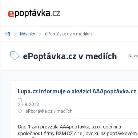
Novinky
ePoptávka.cz v mediích
ePoptávka.cz v mediích
Navi
Lupa.cz informuje o akvizici AAApoptávka.cz
25. 9. 2018
ePoptávka.cz v mediích
Dne 1.září převzala AAApoptávka, s.r.o., dceřinná
společnost firmy B2M.CZ s.r.o., dvojku na poptávkovém